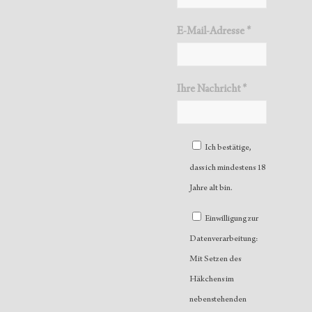
E-Mail-Adresse *
Ihre Nachricht *
Ich bestätige,
dass ich mindestens 18
Jahre alt bin.
Einwilligung zur
Datenverarbeitung:
Mit Setzen des
Häkchens im
nebenstehenden