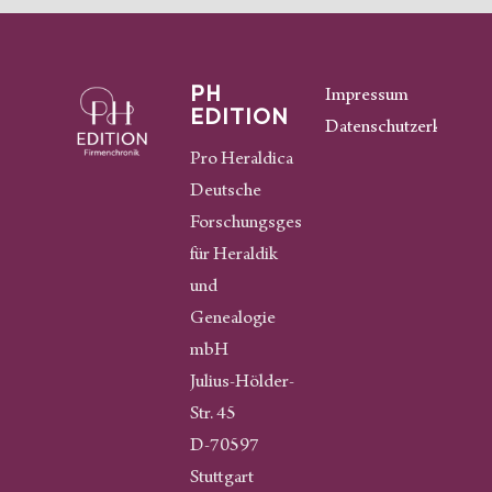
PH
Impressum
EDITION
Datenschutzerklärung
Pro Heraldica
Deutsche
Forschungsgesellschaft
für Heraldik
und
Genealogie
mbH
Julius-Hölder-
Str. 45
D-70597
Stuttgart