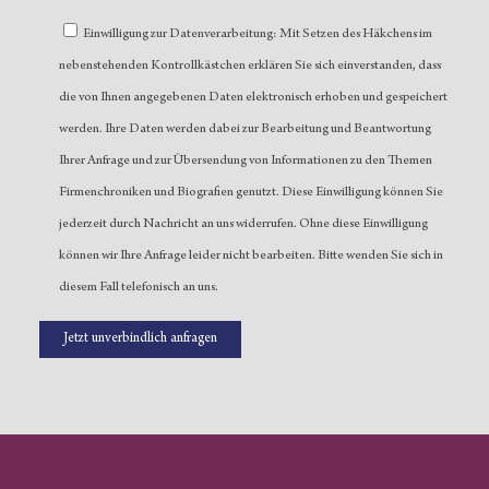
Einwilligung zur Datenverarbeitung: Mit Setzen des Häkchens im
nebenstehenden Kontrollkästchen erklären Sie sich einverstanden, dass
die von Ihnen angegebenen Daten elektronisch erhoben und gespeichert
werden. Ihre Daten werden dabei zur Bearbeitung und Beantwortung
Ihrer Anfrage und zur Übersendung von Informationen zu den Themen
Firmenchroniken und Biografien genutzt. Diese Einwilligung können Sie
jederzeit durch Nachricht an uns widerrufen. Ohne diese Einwilligung
können wir Ihre Anfrage leider nicht bearbeiten. Bitte wenden Sie sich in
diesem Fall telefonisch an uns.